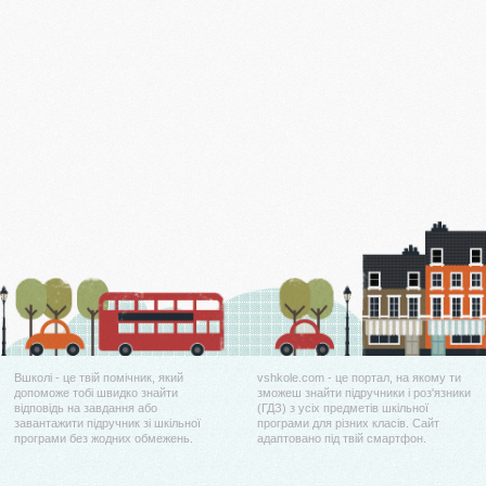
Вшколі - це твій помічник, який
vshkole.com - це портал, на якому ти
допоможе тобі швидко знайти
зможеш знайти підручники і роз'язники
відповідь на завдання або
(ГДЗ) з усіх предметів шкільної
завантажити підручник зі шкільної
програми для різних класів. Сайт
програми без жодних обмежень.
адаптовано під твій смартфон.