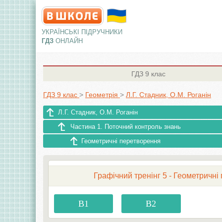
УКРАЇНСЬКІ ПІДРУЧНИКИ
ГДЗ
ОНЛАЙН
ГДЗ
9 клас
ГДЗ 9 клас
>
Геометрія
>
Л.Г. Стадник, О.М. Роганін
Л.Г. Стадник, О.М. Роганін
Частина 1. Поточний контроль знань
Геометричні перетворення
Графічний тренінг 5 - Геометричні
В1
В2