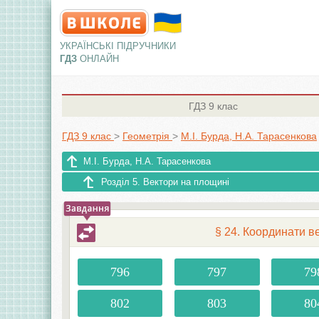
УКРАЇНСЬКІ ПІДРУЧНИКИ
ГДЗ
ОНЛАЙН
ГДЗ
9 клас
ГДЗ 9 клас
>
Геометрія
>
М.І. Бурда, Н.А. Тарасенкова
М.І. Бурда, Н.А. Тарасенкова
Розділ 5. Вектори на площині
§ 24. Координати ве
796
797
79
802
803
80