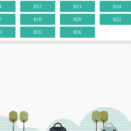
1
812
813
814
7
818
820
822
9
835
836