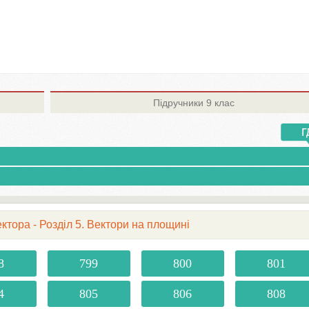
Підручники
9 клас
ктора - Розділ 5. Вектори на площині
8
799
800
801
4
805
806
808