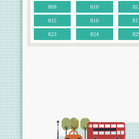
809
810
81
815
816
81
823
824
82