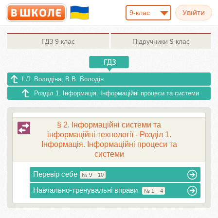
9-клас
ГДЗ
9 клас
Підручники
9 клас
І.Л. Володіна, В.В. Володін
Розділ 1. Інформація. Інформаційні процеси та системи
§ 2. Інформаційні системи та
інформаційні технології - Розділ 1.
Інформація. Інформаційні процеси та
системи
Перевір себе
№ 9 – 10
Навчально-тренувальні вправи
№ 1 – 4