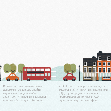
Вшколі - це твій помічник, який
vshkole.com - це портал, на якому ти
допоможе тобі швидко знайти
зможеш знайти підручники і роз'язники
відповідь на завдання або
(ГДЗ) з усіх предметів шкільної
завантажити підручник зі шкільної
програми для різних класів. Сайт
програми без жодних обмежень.
адаптовано під твій смартфон.