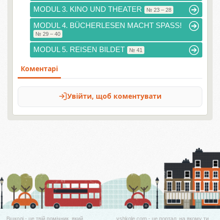
MODUL 3. KINO UND THEATER
№ 23 – 28
MODUL 4. BÜCHERLESEN MACHT SPASS!
№ 29 – 40
MODUL 5. REISEN BILDET
№ 41
Вшколі - це твій помічник, який
vshkole.com - це портал, на якому ти