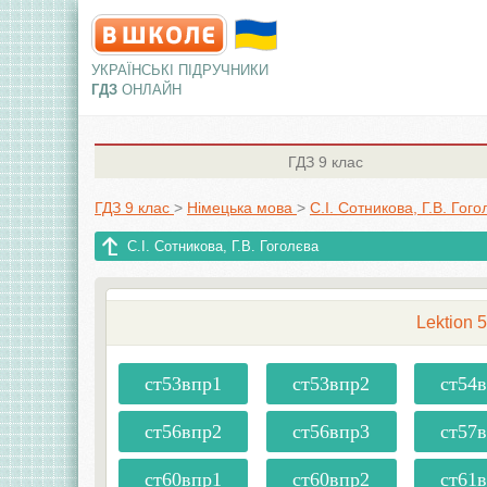
УКРАЇНСЬКІ ПІДРУЧНИКИ
ГДЗ
ОНЛАЙН
ГДЗ
9 клас
ГДЗ 9 клас
>
Німецька мова
>
С.І. Сотникова, Г.В. Гого
С.І. Сотникова, Г.В. Гоголєва
Lektion 
ст53впр1
ст53впр2
ст54
ст56впр2
ст56впр3
ст57
ст60впр1
ст60впр2
ст61