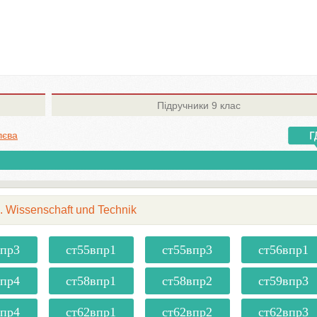
Підручники
9 клас
лєва
5. Wissenschaft und Technik
впр3
ст55впр1
ст55впр3
ст56впр1
впр4
ст58впр1
ст58впр2
ст59впр3
впр4
ст62впр1
ст62впр2
ст62впр3