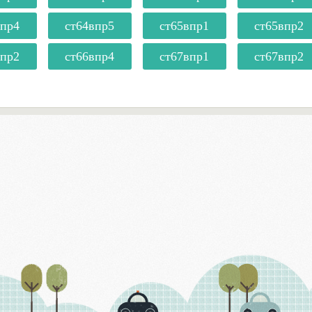
впр4
ст64впр5
ст65впр1
ст65впр2
впр2
ст66впр4
ст67впр1
ст67впр2