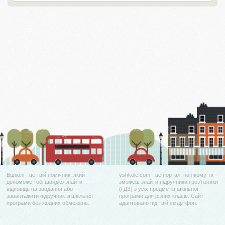
Вшколі - це твій помічник, який
vshkole.com - це портал, на якому ти
допоможе тобі швидко знайти
зможеш знайти підручники і роз'язники
відповідь на завдання або
(ГДЗ) з усіх предметів шкільної
завантажити підручник зі шкільної
програми для різних класів. Сайт
програми без жодних обмежень.
адаптовано під твій смартфон.