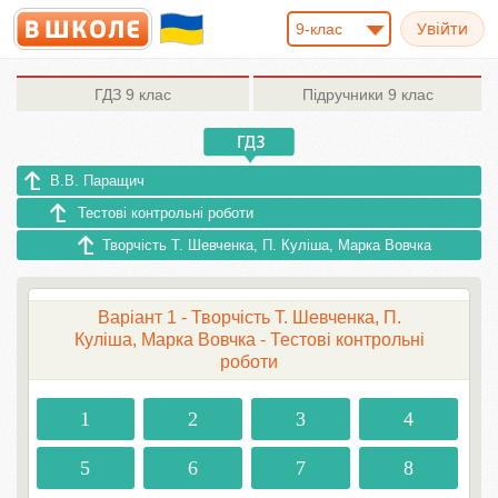
9-клас
ГДЗ
9 клас
Підручники
9 клас
В.В. Паращич
Тестові контрольні роботи
Творчість Т. Шевченка, П. Куліша, Марка Вовчка
Варіант 1 - Творчість Т. Шевченка, П.
Куліша, Марка Вовчка - Тестові контрольні
роботи
1
2
3
4
5
6
7
8