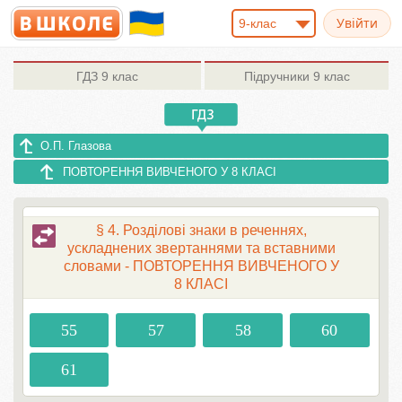
9-клас
ГДЗ
9 клас
Підручники
9 клас
О.П. Глазова
ПОВТОРЕННЯ ВИВЧЕНОГО У 8 КЛАСІ
§ 4. Розділові знаки в реченнях,
ускладнених звертаннями та вставними
словами - ПОВТОРЕННЯ ВИВЧЕНОГО У
8 КЛАСІ
55
57
58
60
61