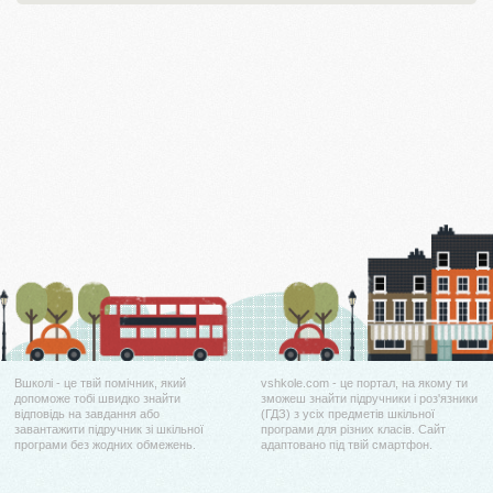
Вшколі - це твій помічник, який
vshkole.com - це портал, на якому ти
допоможе тобі швидко знайти
зможеш знайти підручники і роз'язники
відповідь на завдання або
(ГДЗ) з усіх предметів шкільної
завантажити підручник зі шкільної
програми для різних класів. Сайт
програми без жодних обмежень.
адаптовано під твій смартфон.