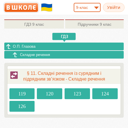
9-клас
ГДЗ
9 клас
Підручники
9 клас
О.П. Глазова
Складне речення
§ 11. Складні речення із сурядним і
підрядним зв’язком - Складне речення
119
120
123
124
126