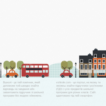
Вшколі - це твій помічник, який
vshkole.com - це портал, на якому ти
допоможе тобі швидко знайти
зможеш знайти підручники і роз'язники
відповідь на завдання або
(ГДЗ) з усіх предметів шкільної
завантажити підручник зі шкільної
програми для різних класів. Сайт
програми без жодних обмежень.
адаптовано під твій смартфон.