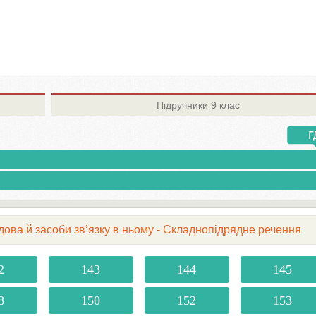
Підручники
9 клас
дова й засоби зв’язку в ньому - Складнопідрядне речення
2
143
144
145
8
150
152
153