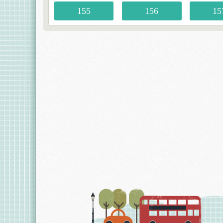
155
156
15