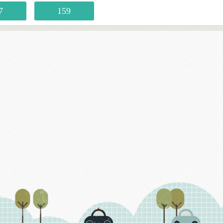
7
159