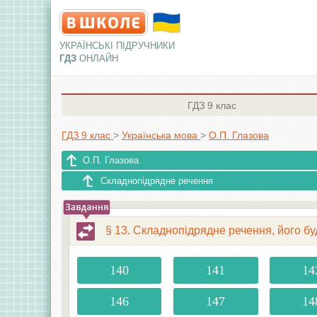
УКРАЇНСЬКІ ПІДРУЧНИКИ
ГДЗ
ОНЛАЙН
ГДЗ
9 клас
ГДЗ 9 клас
>
Українська мова
>
О.П. Глазова
О.П. Глазова
Складнопідрядне речення
§ 13. Складнопідрядне речення, його бу
140
141
14
146
147
14