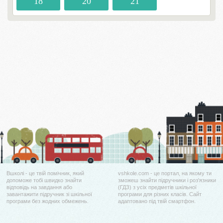
18
20
21
Вшколі - це твій помічник, який
vshkole.com - це портал, на якому ти
допоможе тобі швидко знайти
зможеш знайти підручники і роз'язники
відповідь на завдання або
(ГДЗ) з усіх предметів шкільної
завантажити підручник зі шкільної
програми для різних класів. Сайт
програми без жодних обмежень.
адаптовано під твій смартфон.