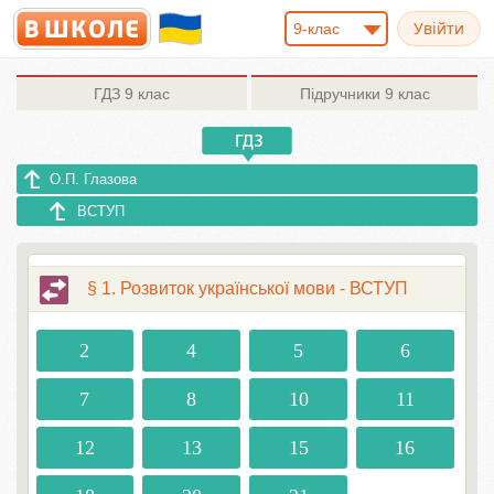
9-клас
ГДЗ
9 клас
Підручники
9 клас
О.П. Глазова
ВСТУП
§ 1. Розвиток української мови - ВСТУП
2
4
5
6
7
8
10
11
12
13
15
16