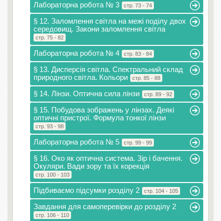
Лабораторна робота № 3
стр. 73 - 74
§ 12. Заломлення світла на межі поділу двох
середовищ. Закони заломлення світла
стр. 75 - 82
Лабораторна робота № 4
стр. 83 - 84
§ 13. Дисперсія світла. Спектральний склад
природного світла. Кольори
стр. 85 - 88
§ 14. Лінзи. Оптична сила лінзи
стр. 89 - 92
§ 15. Побудова зображень у лінзах. Деякі
оптичні пристрої. Формула тонкої лінзи
стр. 93 - 98
Лабораторна робота № 5
стр. 99 - 99
§ 16. Око як оптична система. Зір і бачення.
Окуляри. Вади зору та їх корекція
стр. 100 - 103
Підбиваємо підсумки розділу 2
стр. 104 - 105
Завдання для самоперевірки до розділу 2
стр. 106 - 110