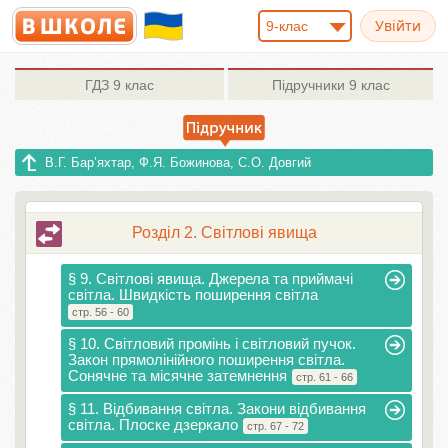
9-клас
ГДЗ
9 клас
Підручники
9 клас
В.Г. Бар’яхтар, Ф.Я. Божинова, С.О. Довгий
Розділ 2. Світлові явища
§ 9. Світлові явища. Джерела та приймачі
світла. Швидкість поширення світла
стр. 56 - 60
§ 10. Світловий промінь і світловий пучок.
Закон прямолінійного поширення світла.
Сонячне та місячне затемнення
стр. 61 - 66
§ 11. Відбивання світла. Закони відбивання
світла. Плоске дзеркало
стр. 67 - 72