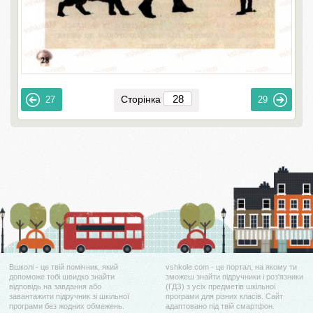
Сторінка
27
29
Вшколі - це твій помічник, який
vshkole.com - це портал, на якому ти
допоможе тобі швидко знайти
зможеш знайти підручники і роз'язники
відповідь на завдання або
(ГДЗ) з усіх предметів шкільної
завантажити підручник зі шкільної
програми для різних класів. Сайт
програми без жодних обмежень.
адаптовано під твій смартфон.