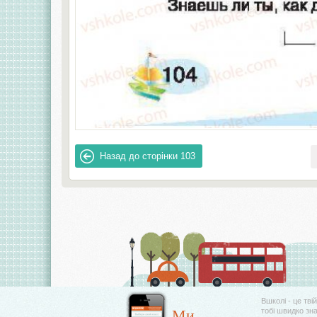
Назад до сторінки
103
Вшколі - це тві
Ми
тобі швидко зн