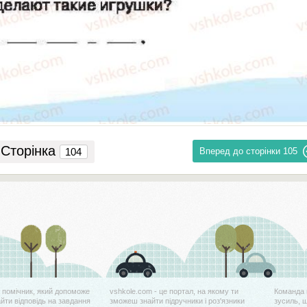
Сторінка
Вперед до сторінки
105
й помічник, який допоможе
vshkole.com - це портал, на якому ти
Команда 
айти відповідь на завдання
зможеш знайти підручники і роз'язники
зусиль, 