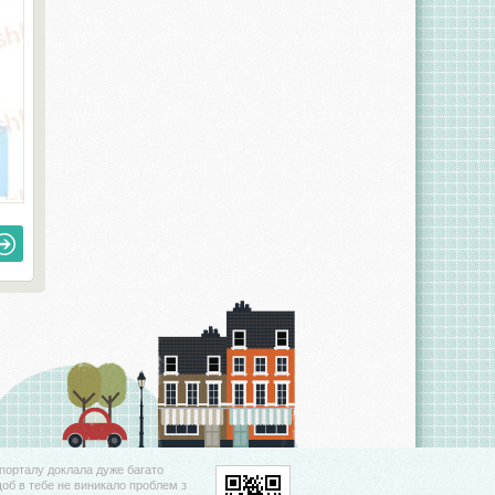
порталу доклала дуже багато
щоб в тебе не виникало проблем з