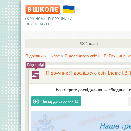
УКРАЇНСЬКІ ПІДРУЧНИКИ
ГДЗ
ОНЛАЙН
ГДЗ
1 клас
Підручники 1 клас
>
Я досліджую світ
>
І.В. Грущинська
Підручник Я досліджую світ 1 клас І.В. 
Наше третє дослідження — «Людина і св
Назад до сторінки
11