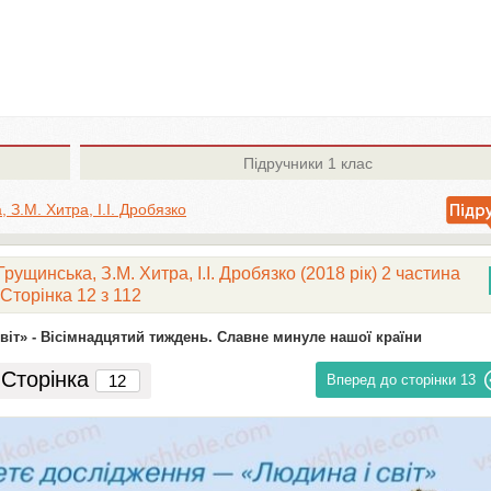
Підручники
1 клас
, З.М. Хитра, І.І. Дробязко
Грущинська, З.М. Хитра, І.І. Дробязко (2018 рік) 2 частина
Сторінка 12 з 112
іт» -
Вісімнадцятий тиждень. Славне минуле нашої країни
Сторінка
Вперед до сторінки
13