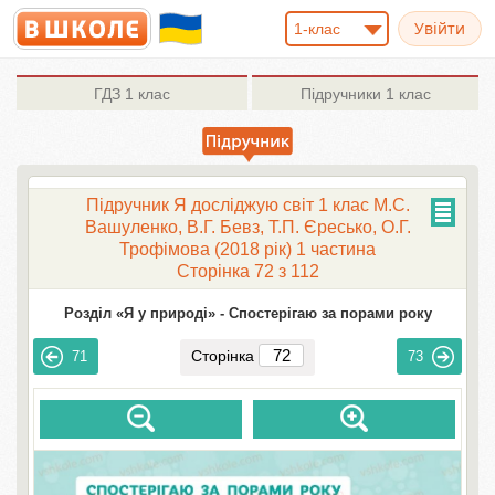
1-клас
ГДЗ
1 клас
Підручники
1 клас
Підручник Я досліджую світ 1 клас М.С.
Вашуленко, В.Г. Бевз, Т.П. Єресько, О.Г.
Трофімова (2018 рік) 1 частина
Сторінка 72 з 112
Розділ «Я у природі» -
Спостерігаю за порами року
Сторінка
71
73