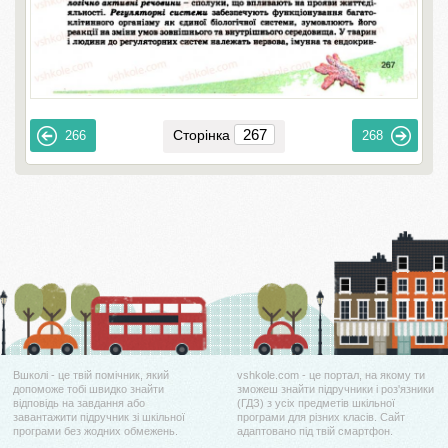
Сторінка
266
268
Вшколі - це твій помічник, який
vshkole.com - це портал, на якому ти
допоможе тобі швидко знайти
зможеш знайти підручники і роз'язники
відповідь на завдання або
(ГДЗ) з усіх предметів шкільної
завантажити підручник зі шкільної
програми для різних класів. Сайт
програми без жодних обмежень.
адаптовано під твій смартфон.