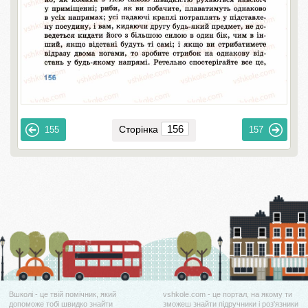
Сторінка
155
157
Вшколі - це твій помічник, який
vshkole.com - це портал, на якому ти
допоможе тобі швидко знайти
зможеш знайти підручники і роз'язники