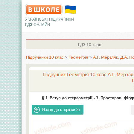
УКРАЇНСЬКІ ПІДРУЧНИКИ
ГДЗ
ОНЛАЙН
ГДЗ
10 клас
Підручники 10 клас
>
Геометрія
>
А.Г. Мерзляк, Д.А. Н
Підручник Геометрія 10 клас А.Г. Мерзляк
§ 1. Вступ до стереометрії -
3. Просторові фігу
Назад до сторінки
37