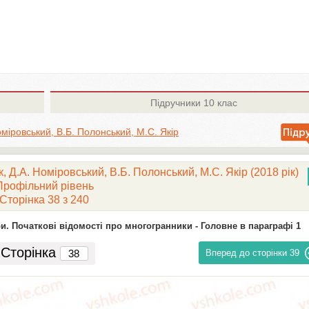
Підручники
10 клас
оміровський, В.Б. Полонський, М.С. Якір
, Д.А. Номіровський, В.Б. Полонський, М.С. Якір (2018 рік)
Профільний рівень
Сторінка 38 з 240
ри. Початкові відомості про многогранники -
Головне в параграфі 1
Сторінка
Вперед до сторінки
39