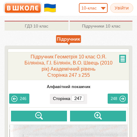
10-клас
ГДЗ
10 клас
Підручники
10 клас
Підручник Геометрія 10 клас О.Я.
Біляніна, Г.І. Білянін, В.О. Швець (2010
рік) Академічний рівень
Сторінка 247 з 255
Алфавітний покажчик
Сторінка
246
248