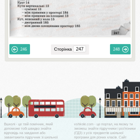
Сторінка
246
248
Вшколі - це твій помічник, який
vshkole.com - це портал, на якому ти
допоможе тобі швидко знайти
зможеш знайти підручники і роз'язники
відповідь на завдання або
(ГДЗ) з усіх предметів шкільної
завантажити підручник зі шкільної
програми для різних класів. Сайт