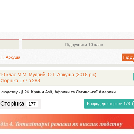
Підручники
10 клас
.Г. Аркуша
 10 клас М.М. Мудрий, О.Г. Аркуша (2018 рік)
Сторінка 177 з 288
 людству -
§ 24. Країни Азії, Африки та Латинської Америки
Сторінка
Вперед до сторінки
178