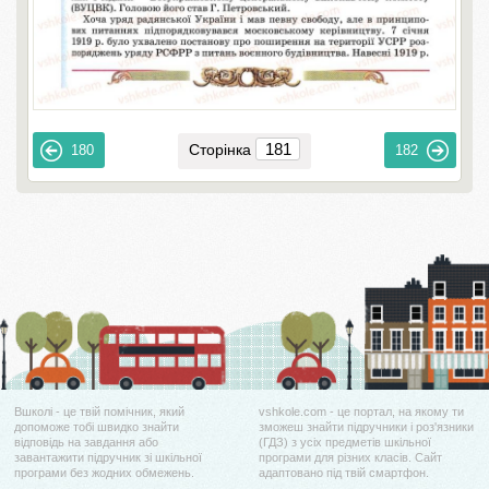
Сторінка
180
182
Вшколі - це твій помічник, який
vshkole.com - це портал, на якому ти
допоможе тобі швидко знайти
зможеш знайти підручники і роз'язники
відповідь на завдання або
(ГДЗ) з усіх предметів шкільної
завантажити підручник зі шкільної
програми для різних класів. Сайт
програми без жодних обмежень.
адаптовано під твій смартфон.