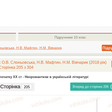
Підручники
10 клас
ньовська, Н.В. Мафтин, Н.М. Вівчарик
 О.В. Слоньовська, Н.В. Мафтин, Н.М. Вівчарик (2018 рік)
Сторінка 205 з 304
початку ХХ ст -
Неоромантизм в українській літературі
Сторінка
Вперед до сторінки
206