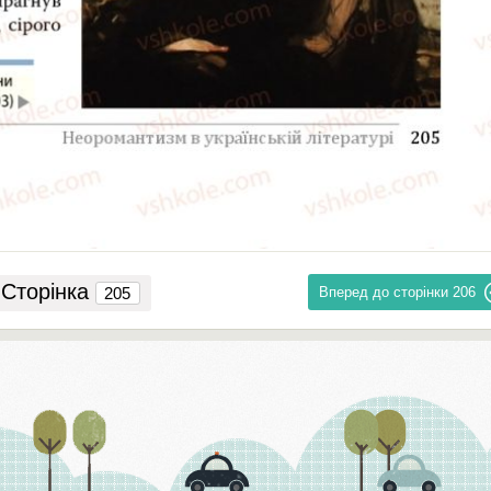
Сторінка
Вперед до сторінки
206