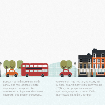
Вшколі - це твій помічник, який
vshkole.com - це портал, на якому ти
допоможе тобі швидко знайти
зможеш знайти підручники і роз'язники
відповідь на завдання або
(ГДЗ) з усіх предметів шкільної
завантажити підручник зі шкільної
програми для різних класів. Сайт
програми без жодних обмежень.
адаптовано під твій смартфон.