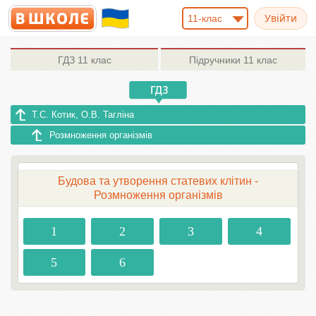
11-клас
ГДЗ
11 клас
Підручники
11 клас
Т.С. Котик, О.В. Тагліна
Розмноження організмів
Будова та утворення статевих клітин -
Розмноження організмів
1
2
3
4
5
6