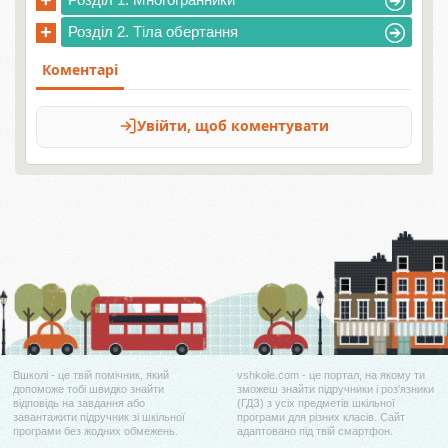
+
+
Розділ 2. Тіла обертання
Вшколі - це твій помічник, який
vshkole.com - це портал, на якому ти
допоможе тобі швидко знайти
зможеш знайти підручники і роз'язники
відповідь на завдання або
(ГДЗ) з усіх предметів шкільної
завантажити підручник зі шкільної
програми для різних класів. Сайт
програми без жодних обмежень.
адаптовано під твій смартфон.