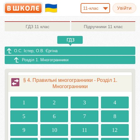
11-клас
ГДЗ
11 клас
Підручники
11 клас
О.С. Істер, О.В. Єргіна
Розділ 1. Многогранники
§ 4. Правильні многогранники - Розділ 1.
Многогранники
1
2
3
4
5
6
7
8
9
10
11
12