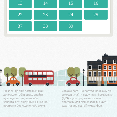
13
14
15
16
22
23
24
25
37
38
39
Вшколі - це твій помічник, який
vshkole.com - це портал, на якому ти
допоможе тобі швидко знайти
зможеш знайти підручники і роз'язники
відповідь на завдання або
(ГДЗ) з усіх предметів шкільної
завантажити підручник зі шкільної
програми для різних класів. Сайт
програми без жодних обмежень.
адаптовано під твій смартфон.