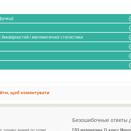
функції
ї ймовірностей і математичної статистики
Безошибочные ответы д
а, однако знания по этому
ГДЗ математика 11 класс Мерз