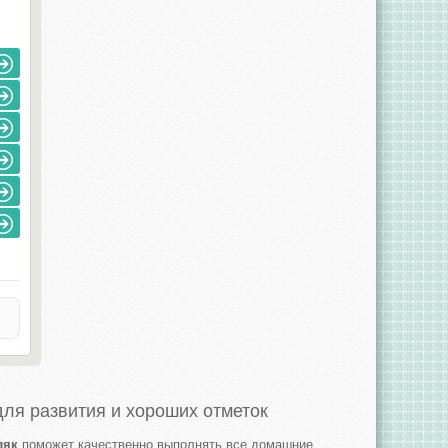
ля развития и хороших отметок
ляк
поможет качественно выполнять все домашние