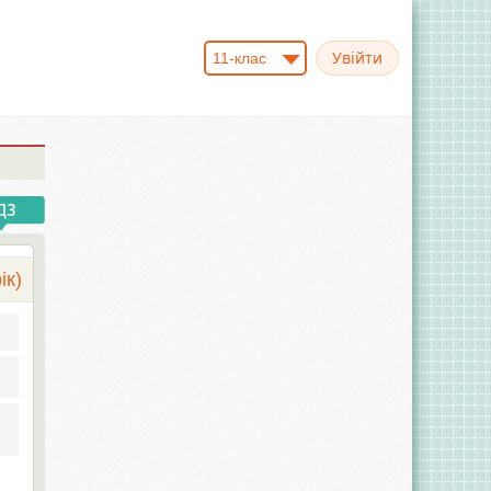
11-клас
ік)