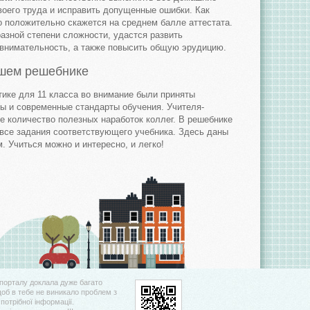
воего труда и исправить допущенные ошибки. Как
о положительно скажется на среднем балле аттестата.
азной степени сложности, удастся развить
 внимательность, а также повысить общую эрудицию.
чшем решебнике
тике для 11 класса во внимание были приняты
ы и современные стандарты обучения. Учителя-
е количество полезных наработок коллег. В решебнике
 все задания соответствующего учебника. Здесь даны
. Учиться можно и интересно, и легко!
порталу доклала дуже багато
щоб в тебе не виникало проблем з
потрібної інформації.