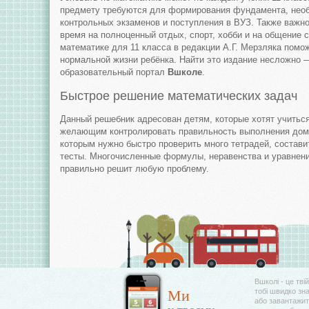
предмету требуются для формирования фундамента, нео
контрольных экзаменов и поступления в ВУЗ. Также важно
время на полноценный отдых, спорт, хобби и на общение 
математике для 11 класса в редакции А.Г. Мерзляка помо
нормальной жизни ребёнка. Найти это издание несложно —
образовательный портал
Вшколе
.
Быстрое решение математических задач
Данный решебник адресован детям, которые хотят учитьс
желающим контролировать правильность выполнения дома
которым нужно быстро проверить много тетрадей, состави
тесты. Многочисленные формулы, неравенства и уравнен
правильно решит любую проблему.
Вшколі - це тві
Ми
тобі швидко зн
або завантажити