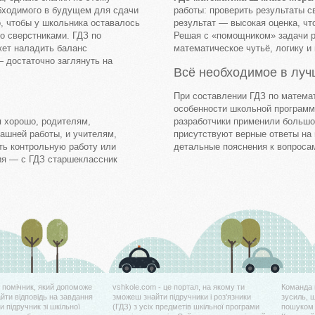
бходимого в будущем для сдачи
работы: проверить результаты с
, чтобы у школьника оставалось
результат — высокая оценка, чт
со сверстниками.
ГДЗ по
Решая с «помощником» задачи р
жет наладить баланс
математическое чутьё, логику и
 достаточно заглянуть на
Всё необходимое в лу
При составлении ГДЗ по матема
особенности школьной программ
я хорошо, родителям,
разработчики применили большо
шней работы, и учителям,
присутствуют верные ответы на
ть контрольную работу или
детальные пояснения к вопросам
ия — с ГДЗ старшеклассник
й помічник, який допоможе
vshkole.com - це портал, на якому ти
Команда 
айти відповідь на завдання
зможеш знайти підручники і роз'язники
зусиль, 
 підручник зі шкільної
(ГДЗ) з усіх предметів шкільної програми
пошуком 