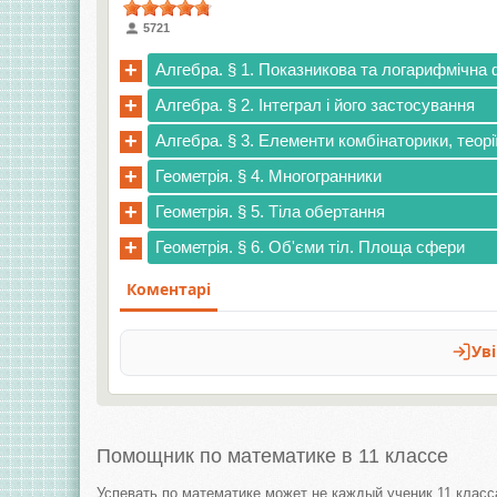
5721
+
Алгебра. § 1. Показникова та логарифмічна 
+
Алгебра. § 2. Інтеграл і його застосування
+
Алгебра. § 3. Елементи комбінаторики, теорі
+
Геометрія. § 4. Многогранники
+
Геометрія. § 5. Тіла обертання
+
Геометрія. § 6. Об'єми тіл. Площа сфери
Помощник по математике в 11 классе
Успевать по математике может не каждый ученик 11 класс