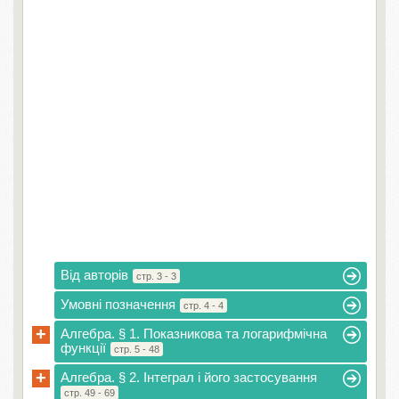
Від авторів
стр. 3 - 3
Умовні позначення
стр. 4 - 4
+
Алгебра. § 1. Показникова та логарифмічна
функції
стр. 5 - 48
+
Алгебра. § 2. Інтеграл і його застосування
стр. 49 - 69