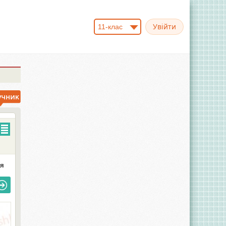
11-клас
ня