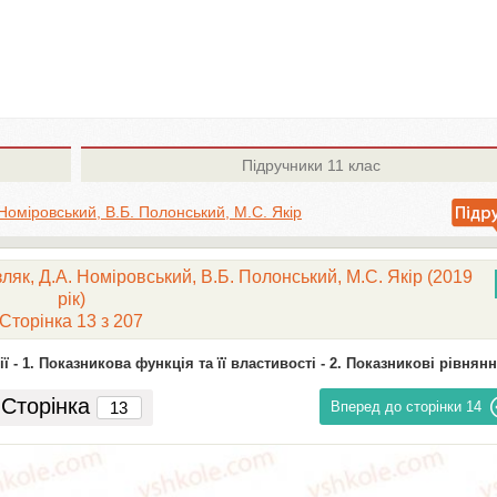
Підручники
11 клас
 Номіровський, В.Б. Полонський, М.С. Якір
ляк, Д.А. Номіровський, В.Б. Полонський, М.С. Якір (2019
рік)
Сторінка 13 з 207
ї -
1. Показникова функція та її властивості -
2. Показникові рівнян
Сторінка
Вперед до сторінки
14