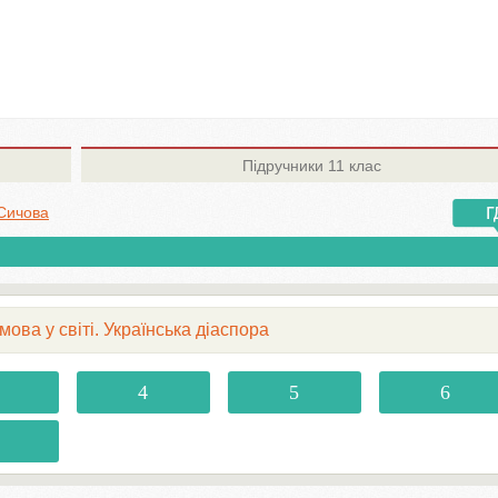
Підручники
11 клас
 Сичова
 мова у світі. Українська діаспора
4
5
6