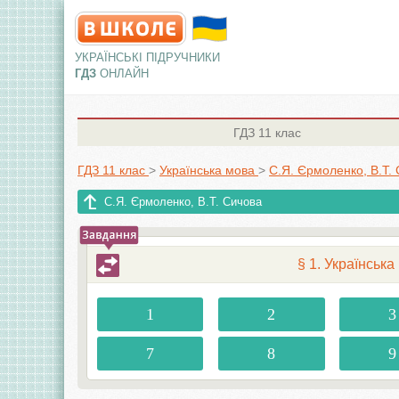
УКРАЇНСЬКІ ПІДРУЧНИКИ
ГДЗ
ОНЛАЙН
ГДЗ
11 клас
ГДЗ 11 клас
>
Українська мова
>
С.Я. Єрмоленко, В.Т.
С.Я. Єрмоленко, В.Т. Сичова
§ 1. Українська
1
2
3
7
8
9