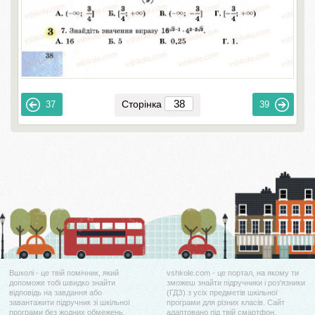
Сторінка
37
39
Вшколі - це твій помічник, який
vshkole.com - це портал, на якому ти
допоможе тобі швидко знайти
зможеш знайти підручники і роз'язники
відповідь на завдання або
(ГДЗ) з усіх предметів шкільної
завантажити підручник зі шкільної
програми для різних класів. Сайт
програми без жодних обмежень.
адаптовано під твій смартфон.