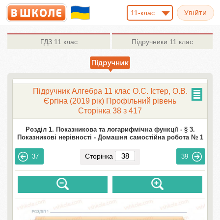
11-клас
ГДЗ
11 клас
Підручники
11 клас
Підручник Алгебра 11 клас О.С. Істер, О.В.
Єргіна (2019 рік) Профільний рівень
Сторінка 38 з 417
Розділ 1. Показникова та логарифмічна функції -
§ 3.
Показникові нерівності -
Домашня самостійна робота № 1
Сторінка
37
39