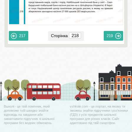
Сторінка
217
219
Вшколі - це твій помічник, який
vshkole.com - це портал, на якому ти
допоможе тобі швидко знайти
зможеш знайти підручники і роз'язники
відповідь на завдання або
(ГДЗ) з усіх предметів шкільної
завантажити підручник зі шкільної
програми для різних класів. Сайт
програми без жодних обмежень.
адаптовано під твій смартфон.