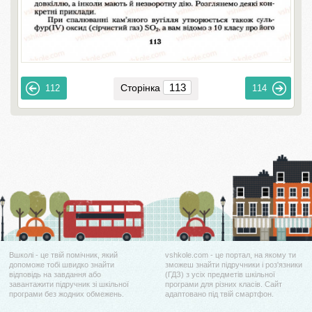
Сторінка
112
114
Вшколі - це твій помічник, який
vshkole.com - це портал, на якому ти
допоможе тобі швидко знайти
зможеш знайти підручники і роз'язники
відповідь на завдання або
(ГДЗ) з усіх предметів шкільної
завантажити підручник зі шкільної
програми для різних класів. Сайт
програми без жодних обмежень.
адаптовано під твій смартфон.