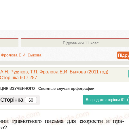
Підручники
11 клас
. Фролова Е.И. Быкова
А.Н. Рудяков, Т.Я. Фролова Е.И. Быкова (2011 год)
Сторінка 60 з 287
ЦИЯ ИЗУЧЕННОГО -
Сложные случаи орфографии
Сторінка
Вперед до сторінки
61