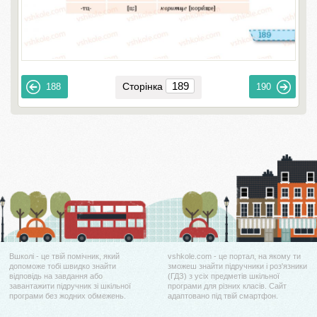
Сторінка
188
190
Вшколі - це твій помічник, який
vshkole.com - це портал, на якому ти
допоможе тобі швидко знайти
зможеш знайти підручники і роз'язники
відповідь на завдання або
(ГДЗ) з усіх предметів шкільної
завантажити підручник зі шкільної
програми для різних класів. Сайт
програми без жодних обмежень.
адаптовано під твій смартфон.