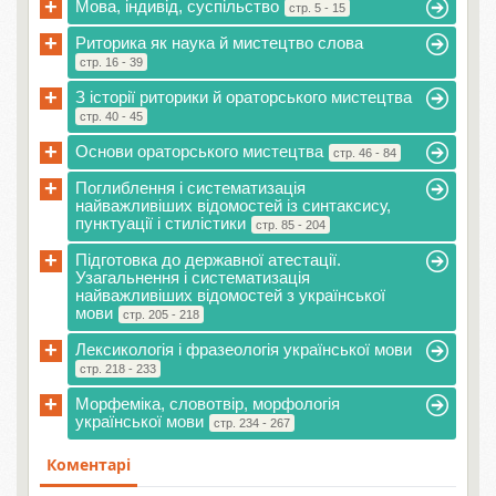
+
Мова, індивід, суспільство
стр. 5 - 15
+
Риторика як наука й мистецтво слова
стр. 16 - 39
+
З історії риторики й ораторського мистецтва
стр. 40 - 45
+
Основи ораторського мистецтва
стр. 46 - 84
+
Поглиблення і систематизація
найважливіших відомостей із синтаксису,
пунктуації і стилістики
стр. 85 - 204
+
Підготовка до державної атестації.
Узагальнення і систематизація
найважливіших відомостей з української
мови
стр. 205 - 218
+
Лексикологія і фразеологія української мови
стр. 218 - 233
+
Морфеміка, словотвір, морфологія
української мови
стр. 234 - 267