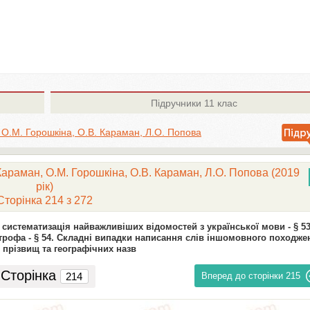
Підручники
11 клас
 О.М. Горошкіна, О.В. Караман, Л.О. Попова
Караман, О.М. Горошкіна, О.В. Караман, Л.О. Попова (2019
рік)
Сторінка 214 з 272
 і систематизація найважливіших відомостей з української мови -
§ 53
трофа -
§ 54. Складні випадки написання слів іншомовного походже
 прізвищ та географічних назв
Сторінка
Вперед до сторінки
215