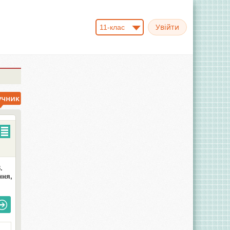
11-клас
.
ння,