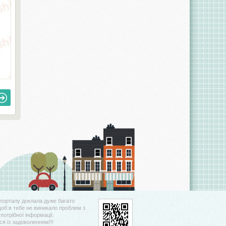
порталу доклала дуже багато
щоб в тебе не виникало проблем з
потрібної інформації.
я із задоволенням!!!