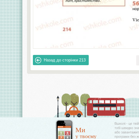
Назад до сторінки
213
Вшколі - це тві
Ми
тобі швидко зн
або завантажити
у твоєму
програми без 