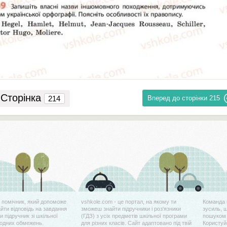
Сторінка
Вперед до сторінки
215
й помічник, який допоможе
vshkole.com - це портал, на якому ти
Команда 
айти відповідь на завдання
зможеш знайти підручники і роз'язники
зусиль, 
 підручник зі шкільної
(ГДЗ) з усіх предметів шкільної програми
пошуком 
жодних обмежень.
для різних класів. Сайт адаптовано під твій
Користуйс