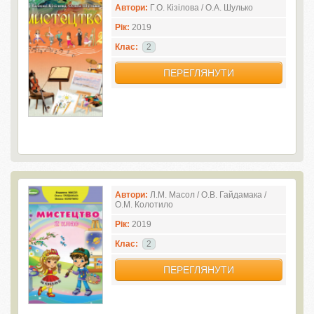
Автори:
Г.О. Кізілова / О.А. Шулько
Рік:
2019
Клас:
2
ПЕРЕГЛЯНУТИ
Автори:
Л.М. Масол / О.В. Гайдамака /
О.М. Колотило
Рік:
2019
Клас:
2
ПЕРЕГЛЯНУТИ