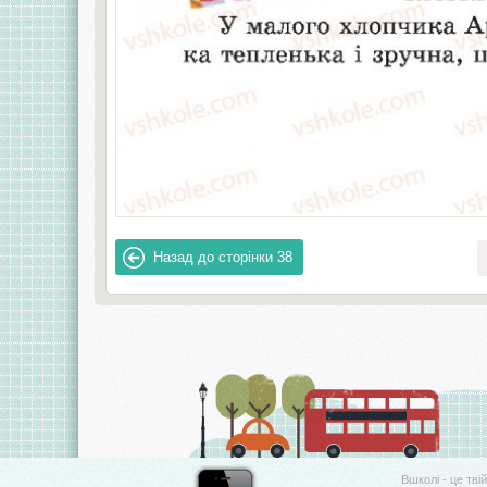
Назад до сторінки
38
Вшколі - це тві