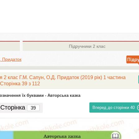
Підручники
2 клас
. Придаток
 2 клас Г.М. Сапун, О.Д. Придаток (2019 рік) 1 частина
Сторінка 39 з 112
означення їх буквами -
Авторська казка
Сторінка
Вперед до сторінки
40