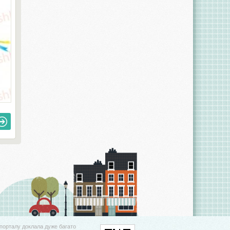
порталу доклала дуже багато