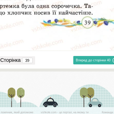
Сторінка
Вперед до сторінки
40
й помічник, який допоможе
vshkole.com - це портал, на якому ти
Команда 