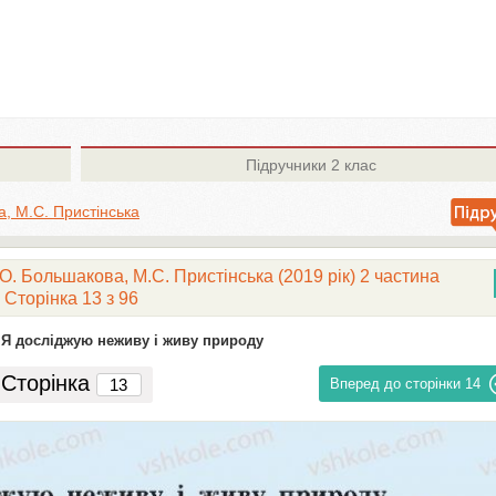
Підручники
2 клас
а, М.С. Пристінська
.О. Большакова, М.С. Пристінська (2019 рік) 2 частина
Сторінка 13 з 96
 Я досліджую неживу і живу природу
Сторінка
Вперед до сторінки
14