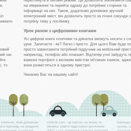
ожна
переглянути в онлайн режимі. Це дозволить зекономити Ва
и,
на збереженні та перейти одразу до потрібних сторінок та
інформації на них. Також, додатково допоможе зручний
іл
електронний зміст, він дозволить просто за лічені секунди 
 чимало
потрібну тему у посібнику.
Урок разом з цифровими книгами
Усі цифрові книги хлопчики та дівчатка зможуть носити з с
урок. Запитаєте - як? Легко і просто. Для цього Вам буде п
ровий
просто завантажити потрібний підручник на мобільний прист
ний час
наприклад, телефон або планшет. Відтепер учні забудуть п
айте
важезні портфелі з великим вмістом об’ємних книжок, адже
, то
вони розмістяться в одному пристрої.
Чекаємо Вас на нашому сайті!
й помічник, який допоможе
vshkole.com - це портал, на якому ти
Команда 
айти відповідь на завдання
зможеш знайти підручники і роз'язники
зусиль, 
 підручник зі шкільної
(ГДЗ) з усіх предметів шкільної програми
пошуком 