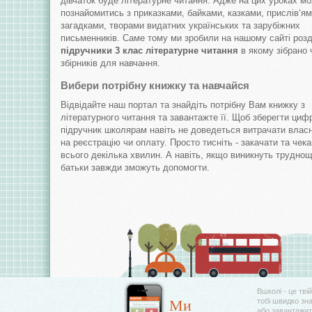
дівчаток буде літературне читання. Адже на цих уроках м
познайомитись з приказками, байками, казками, прислів‘ям
загадками, творами видатних українських та зарубіжних
письменників. Саме тому ми зробили на нашому сайті розд
підручники 3 клас літературне читання
в якому зібрано
збірників для навчання.
Вибери потрібну книжку та навчайся
Відвідайте наш портал та знайдіть потрібну Вам книжку з
літературного читання та завантажте її. Щоб зберегти циф
підручник школярам навіть не доведеться витрачати влас
на реєстрацію чи оплату. Просто тисніть - закачати та чек
всього декілька хвилин. А навіть, якщо виникнуть труднощі
батьки завжди зможуть допомогти.
Вшколі - це тві
Ми
тобі швидко зн
або завантажити