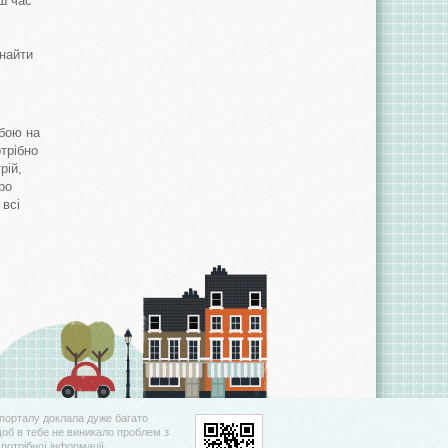
ш час
знайти
обою на
отрібно
рій,
ро
 всі
порталу доклала дуже багато
щоб в тебе не виникало проблем з
потрібної інформації.