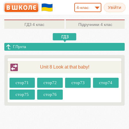
4-клас
ГДЗ
4 клас
Підручники
4 клас
Г.Пухта
Unit 8 Look at that baby!
стор71
стор72
стор73
стор74
стор75
стор76