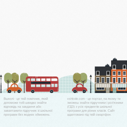
Вшколі - це твій помічник, який
vshkole.com - це портал, на якому ти
допоможе тобі швидко знайти
зможеш знайти підручники і роз'язники
відповідь на завдання або
(ГДЗ) з усіх предметів шкільної
завантажити підручник зі шкільної
програми для різних класів. Сайт
програми без жодних обмежень.
адаптовано під твій смартфон.