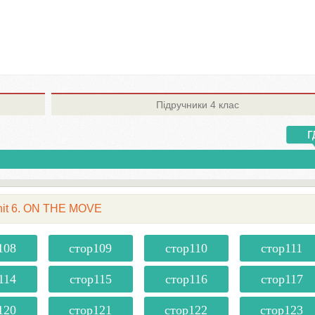
Підручники
4 клас
nit 6. ON THE MOVE
108
стор109
стор110
стор111
114
стор115
стор116
стор117
120
стор121
стор122
стор123