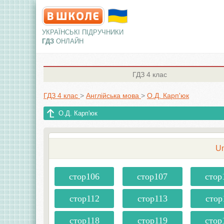
УКРАЇНСЬКІ ПІДРУЧНИКИ
ГДЗ
ОНЛАЙН
ГДЗ
4 клас
ГДЗ 4 клас
>
Англiйська мова
>
О.Д. Карп'юк
О.Д. Карп'юк
U
стор106
стор107
стор
стор112
стор113
стор
стор118
стор119
стор