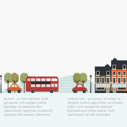
Вшколі - це твій помічник, який
vshkole.com - це портал, на якому ти
допоможе тобі швидко знайти
зможеш знайти підручники і роз'язники
відповідь на завдання або
(ГДЗ) з усіх предметів шкільної
завантажити підручник зі шкільної
програми для різних класів. Сайт
програми без жодних обмежень.
адаптовано під твій смартфон.