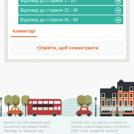
Відповіді до сторінок 1 - 20
Відповіді до сторінок 21 - 40
Відповіді до сторінок 41 - 60
Вшколі - це твій помічник, який
vshkole.com - це портал, на якому ти
допоможе тобі швидко знайти
зможеш знайти підручники і роз'язники
відповідь на завдання або
(ГДЗ) з усіх предметів шкільної