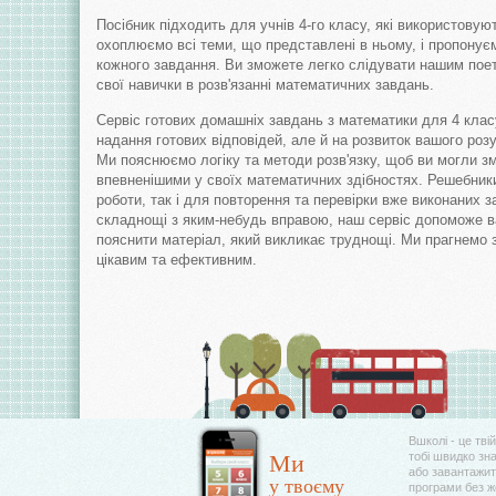
Посібник підходить для учнів 4-го класу, які використовую
охоплюємо всі теми, що представлені в ньому, і пропонує
кожного завдання. Ви зможете легко слідувати нашим пое
свої навички в розв'язанні математичних завдань.
Сервіс готових домашніх завдань з математики для 4 клас
надання готових відповідей, але й на розвиток вашого роз
Ми пояснюємо логіку та методи розв'язку, щоб ви могли зм
впевненішими у своїх математичних здібностях. Решебники
роботи, так і для повторення та перевірки вже виконаних 
складнощі з яким-небудь вправою, наш сервіс допоможе в
пояснити матеріал, який викликає труднощі. Ми прагнемо 
цікавим та ефективним.
Вшколі - це тві
Ми
тобі швидко зн
або завантажити
у твоєму
програми без 