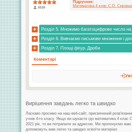
Підручник:
Математика 4 клас С.О. Скворцов
6539
+
Розділ 5. Множимо багатоцифрове число н
+
Розділ 6. Вивчаємо письмове множення і ді
+
Розділ 7. Площі фігур. Дроби
Вирішення завдань легко та швидко
Ласкаво просимо на наш веб-сайт, присвячений розв'язан
учнів 4-го класу. Якщо ви шукаєте гдз математика 4 клас 
2021 рік, то ви потрапили за адресою. Ми пропонуємо вам у
допоможуть вам легко та швидко освоїти матеріал.