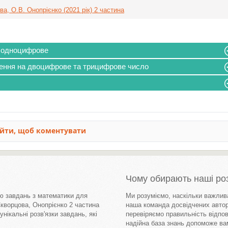
а, О.В. Онопрієнко (2021 рік) 2 частина
а одноцифрове
лення на двоцифрове та трицифрове число
Чому обирають наші розв
ню завдань з математики для
Ми розуміємо, наскільки важлива
Скворцова, Онопрієнко 2 частина
наша команда досвідчених автор
нікальні розв'язки завдань, які
перевіряємо правильність відпов
надійна база знань допоможе ва