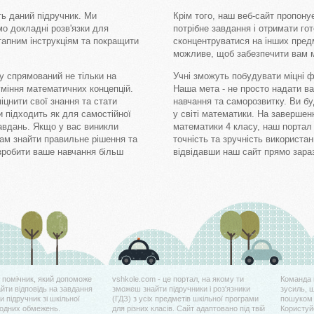
ть даний підручник. Ми
Крім того, наш веб-сайт пропону
мо докладні розв'язки для
потрібне завдання і отримати го
тапним інструкціям та покращити
сконцентруватися на інших пред
можливе, щоб забезпечити вам м
у спрямований не тільки на
Учні зможуть побудувати міцні 
уміння математичних концепцій.
Наша мета - не просто надати ва
іцнити свої знання та стати
навчання та саморозвитку. Ви бу
 підходить як для самостійної
у світі математики. На завершенн
завдань. Якщо у вас виникли
математики 4 класу, наш портал п
ам знайти правильне рішення та
точність та зручність використа
зробити ваше навчання більш
відвідавши наш сайт прямо зараз
й помічник, який допоможе
vshkole.com - це портал, на якому ти
Команда 
айти відповідь на завдання
зможеш знайти підручники і роз'язники
зусиль, 
 підручник зі шкільної
(ГДЗ) з усіх предметів шкільної програми
пошуком 
жодних обмежень.
для різних класів. Сайт адаптовано під твій
Користуйс