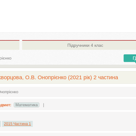
Підручники
4 клас
рієнко
ворцова, О.В. Онопрієнко (2021 рік) 2 частина
Онопрієнко
едмет:
Математика
|
2015 Частина 1