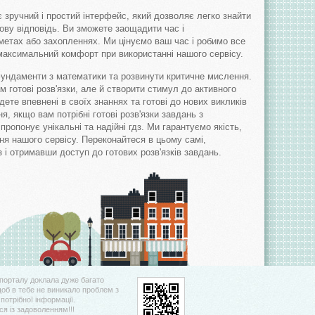
є зручний і простий інтерфейс, який дозволяє легко знайти
тову відповідь. Ви зможете заощадити час і
метах або захопленнях. Ми цінуємо ваш час і робимо все
аксимальний комфорт при використанні нашого сервісу.
фундаменти з математики та розвинути критичне мислення.
м готові розв'язки, але й створити стимул до активного
дете впевнені в своїх знаннях та готові до нових викликів
я, якщо вам потрібні готові розв'язки завдань з
ропонує унікальні та надійні гдз. Ми гарантуємо якість,
ння нашого сервісу. Переконайтеся в цьому самі,
 і отримавши доступ до готових розв'язків завдань.
порталу доклала дуже багато
щоб в тебе не виникало проблем з
потрібної інформації.
я із задоволенням!!!