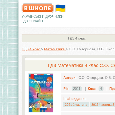
УКРАЇНСЬКІ ПІДРУЧНИКИ
ГДЗ
ОНЛАЙН
ГДЗ
4 клас
ГДЗ 4 клас
>
Математика
>
С.О. Скворцова, О.В. Оноп
ГДЗ Математика 4 клас С.О. Ск
Автори:
С.О. Скворцова, О.В. 
Рік:
2021
|
Клас:
4
|
Пр
Інші видання:
2021 1 частина
2015 Частина 2