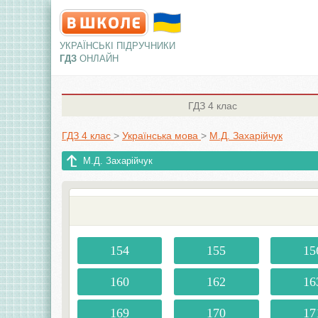
УКРАЇНСЬКІ ПІДРУЧНИКИ
ГДЗ
ОНЛАЙН
ГДЗ
4 клас
ГДЗ 4 клас
>
Українська мова
>
М.Д. Захарійчук
М.Д. Захарійчук
154
155
15
160
162
16
169
170
17