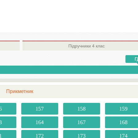
Підручники
4 клас
Прикметник
6
157
158
159
3
164
167
168
1
172
173
174