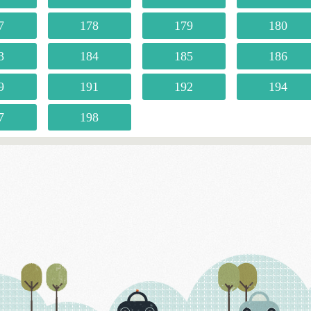
7
178
179
180
3
184
185
186
9
191
192
194
7
198