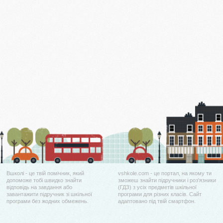
Вшколі - це твій помічник, який
vshkole.com - це портал, на якому ти
допоможе тобі швидко знайти
зможеш знайти підручники і роз'язники
відповідь на завдання або
(ГДЗ) з усіх предметів шкільної
завантажити підручник зі шкільної
програми для різних класів. Сайт
програми без жодних обмежень.
адаптовано під твій смартфон.