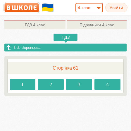
4-клас
ГДЗ
4 клас
Підручники
4 клас
Т.В. Воронцова
Сторінка 61
1
2
3
4