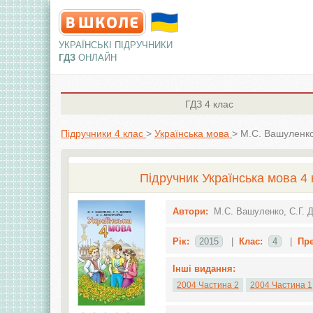
УКРАЇНСЬКІ ПІДРУЧНИКИ
ГДЗ
ОНЛАЙН
ГДЗ
4 клас
Підручники 4 клас
>
Українська мова
>
М.С. Вашуленко
Підручник Українська мова 4 
Автори:
М.С. Вашуленко, С.Г. 
Рік:
2015
|
Клас:
4
|
Пр
Інші видання:
2004 Частина 2
2004 Частина 1