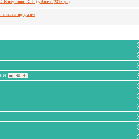
. Вашуленко, С.Г. Дубовик (2015 рік)
нтажити підручник
ОВИ
стр. 40 - 44