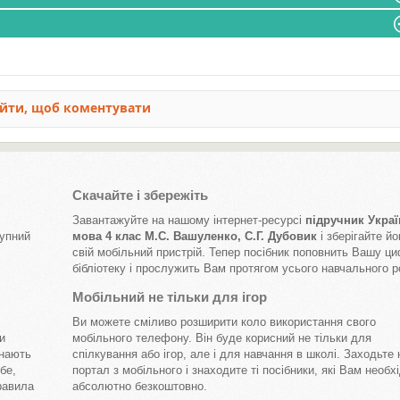
Скачайте і збережіть
Завантажуйте на нашому інтернет-ресурсі
підручник Украї
тупний
мова 4 клас М.С. Вашуленко, С.Г. Дубовик
і зберігайте йо
свій мобільний пристрій. Тепер посібник поповнить Вашу ц
бібліотеку і прослужить Вам протягом усього навчального р
Мобільний не тільки для ігор
Ви можете сміливо розширити коло використання свого
и
мобільного телефону. Він буде корисний не тільки для
знають
спілкування або ігор, але і для навчання в школі. Заходьте
бе,
портал з мобільного і знаходите ті посібники, які Вам необхі
равила
абсолютно безкоштовно.