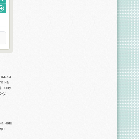
нська
го на
ифрову
оку.
 на наш
дні