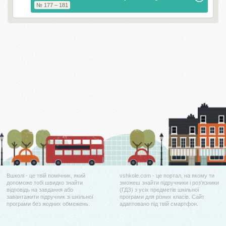
№ 177 – 181
Вшколі - це твій помічник, який
vshkole.com - це портал, на якому ти
допоможе тобі швидко знайти
зможеш знайти підручники і роз'язники
відповідь на завдання або
(ГДЗ) з усіх предметів шкільної
завантажити підручник зі шкільної
програми для різних класів. Сайт
програми без жодних обмежень.
адаптовано під твій смартфон.