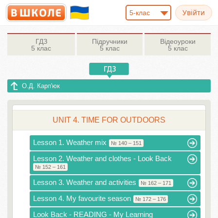
5-клас
ГДЗ
Підручники
Відеоуроки
5 клас
5 клас
5 клас
О.Д. Карп'юк
UNIT 4. TIME FOR OUTDOORS
Lesson 1. Weather mix
№ 140 – 151
Lesson 2. Weather and clothes - Look Back
№ 152 – 161
Lesson 3. Weather and activities
№ 162 – 171
Lesson 4. My favourite season
№ 172 – 176
Look Back - READING - My Learning